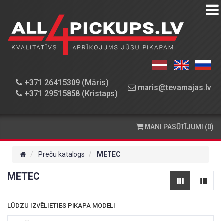
PREČU
KATALOGS
DARBNĪCA
+371 26415309 (Māris)
maris@tevamajas.lv
+371 29515858 (Kristaps)
REZERVES
DAĻAS
MANI PASŪTĪJUMI (0)
PASŪTĪŠANA
UN
Preču katalogs
METEC
PIEGĀDE
METEC
KONTAKTINFORMĀCIJA
LŪDZU IZVĒLIETIES PIKAPA MODELI