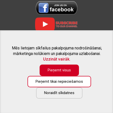
Mēs lietojam sīkfailus pakalpojuma nodrošināšanai,
SAISTĪTIE PROJEKTI
mārketinga nolūkiem un pakalpojuma uzlabošanai.
Uzzināt vairāk.
Pieņemt visus
Pieņemt tikai nepieciešamos
Preču katalogā pieejama tikai daļa no piedāvāto preču apjoma. Ja
nesanāk atrast interesējošo aprīkojumu savam pikapam - droši
zvaniet, vai rakstiet uz e-pastu. Labprāt sniegsim konsultāciju un
Noraidīt sīkdatnes
izveidosim Jūsu vēlmēm atbilstošu individuālu piedāvājumu.
Copyright ©
2026
All rights reserved