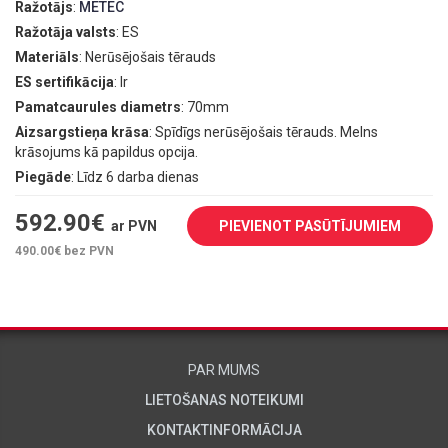
Ražotājs
:
METEC
Ražotāja valsts
: ES
Materiāls
: Nerūsējošais tērauds
ES sertifikācija
: Ir
Pamatcaurules diametrs
: 70mm
Aizsargstieņa krāsa
: Spīdīgs nerūsējošais tērauds. Melns
krāsojums kā papildus opcija.
Piegāde
: Līdz 6 darba dienas
592.90
€
ar PVN
PIEVIENOT PASŪTĪJUMIEM
490.00
€ bez PVN
PAR MUMS
LIETOŠANAS NOTEIKUMI
KONTAKTINFORMĀCIJA