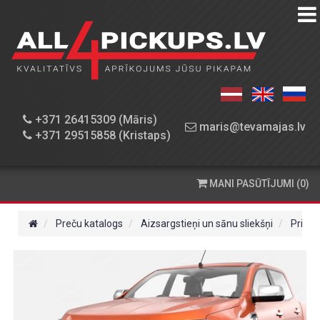
PREČU
KATALOGS
DARBNĪCA
+371 26415309 (Māris)
maris@tevamajas.lv
+371 29515858 (Kristaps)
REZERVES
DAĻAS
MANI PASŪTĪJUMI (0)
PASŪTĪŠANA
UN
Preču katalogs
Aizsargstieņi un sānu sliekšņi
Priekš
PIEGĀDE
KONTAKTINFORMĀCIJA