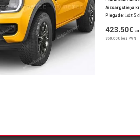
Aizsargstieņa k
Piegāde
: Līdz 5 
423.50
€
ar
350.00
€ bez PVN