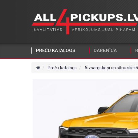
PREČU KATALOGS
DARBNĪCA
R
Preču katalogs
Aizsargstieņi un sānu sliekš