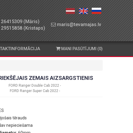
26415309 (Māris)
maris@tevamajas.lv
29515858 (Kristaps)
TAKTINFORMĀCIJA
MANI PASŪTĪJUMI (0)
RIEKŠĒJAIS ZEMAIS AIZSARGSTIENIS
FORD Ranger Double Cab 2022 -
FORD Ranger Super Cab 2022 -
 ES
ējošais tērauds
 Nav nepieciešama
diametrs
: 60mm