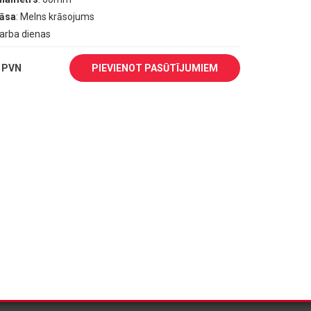
rāsa
: Melns krāsojums
darba dienas
 PVN
PIEVIENOT PASŪTĪJUMIEM