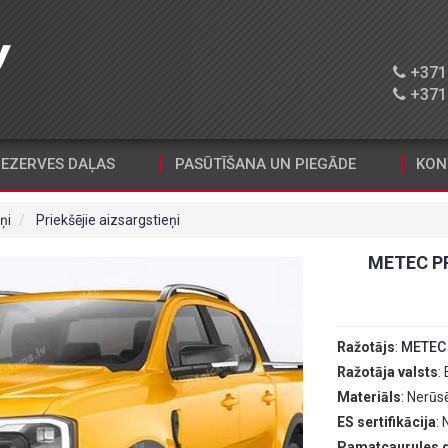
+371 
+371 
EZERVES DAĻAS
PASŪTĪŠANA UN PIEGĀDE
KON
ņi
Priekšējie aizsargstieņi
METEC P
Ražotājs
:
METEC
Ražotāja valsts
:
Materiāls
: Nerūs
ES sertifikācija
:
Pamatcaurules 