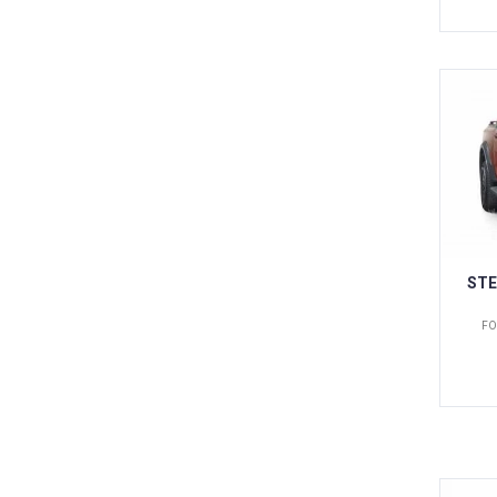
STE
FO