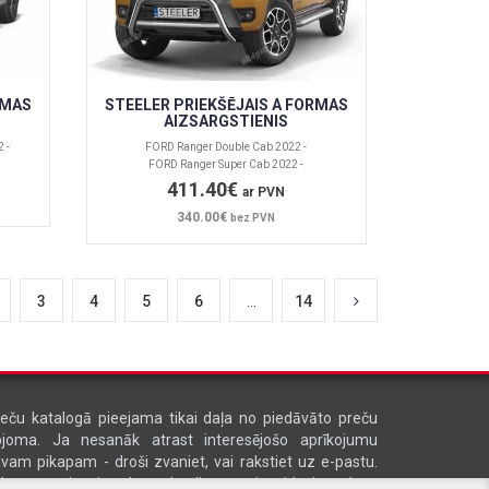
RMAS
STEELER PRIEKŠĒJAIS A FORMAS
AIZSARGSTIENIS
 -
FORD Ranger Double Cab 2022 -
FORD Ranger Super Cab 2022 -
411.40€
ar PVN
340.00€
bez PVN
3
4
5
6
...
14
eču katalogā pieejama tikai daļa no piedāvāto preču
pjoma. Ja nesanāk atrast interesējošo aprīkojumu
vam pikapam - droši zvaniet, vai rakstiet uz e-pastu.
abprāt sniegsim konsultāciju un izveidosim Jūsu