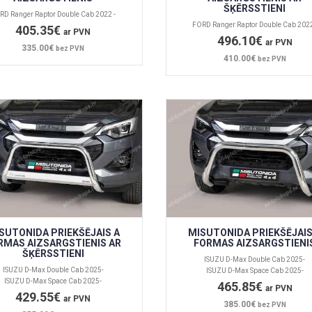
ŠĶĒRSSTIENI
RD Ranger Raptor Double Cab 2022 -
FORD Ranger Raptor Double Cab 2022
405.35€
ar PVN
496.10€
ar PVN
335.00€
bez PVN
410.00€
bez PVN
SUTONIDA PRIEKŠĒJAIS A
MISUTONIDA PRIEKŠĒJAIS
RMAS AIZSARGSTIENIS AR
FORMAS AIZSARGSTIENI
ŠĶĒRSSTIENI
ISUZU D-Max Double Cab 2025-
ISUZU D-Max Double Cab 2025-
ISUZU D-Max Space Cab 2025-
ISUZU D-Max Space Cab 2025-
465.85€
ar PVN
429.55€
ar PVN
385.00€
bez PVN