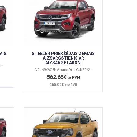
AIS
STEELER PRIEKŠĒJAIS ZEMAIS
AIZSARGSTIENIS AR
AIZSARGPLĀKSNI
 -
VOLKSWAGEN Amarok Dual Cab 2022 -
562.65€
ar PVN
465.00€
bez PVN