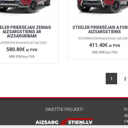
ELER PRIEKŠĒJAIS ZEMAIS
STEELER PRIEKŠĒJAIS A FO
AIZSARGSTIENIS AR
AIZSARGSTIENIS
AIZSARGRIBĀM
VOLKSWAGEN Amarok Dual Cab 2022
LKSWAGEN Amarok Dual Cab 2022 -
411.40€
ar PVN
580.80€
ar PVN
340.00€
bez PVN
480.00€
bez PVN
1
2
SAISTĪTIE PROJEKTI
Pr
a
sa
L