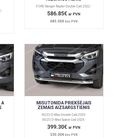
FORD Ranger Raptor Double Cab 2022 -
 -
586.85€
ar PVN
485.00€
bez PVN
 A
MISUTONIDA PRIEKŠĒJAIS
S
ZEMAIS AIZSARGSTIENIS
ISUZU D-Max Double Cab 2025-
ISUZU D-Max Space Cab 2025-
399.30€
ar PVN
330.00€
bez PVN