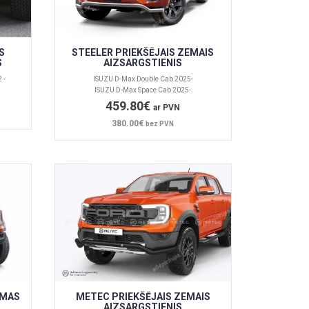
S
STEELER PRIEKŠĒJAIS ZEMAIS
S
AIZSARGSTIENIS
 -
ISUZU D-Max Double Cab 2025-
ISUZU D-Max Space Cab 2025-
459.80€
ar PVN
380.00€
bez PVN
RMAS
METEC PRIEKŠĒJAIS ZEMAIS
AIZSARGSTIENIS