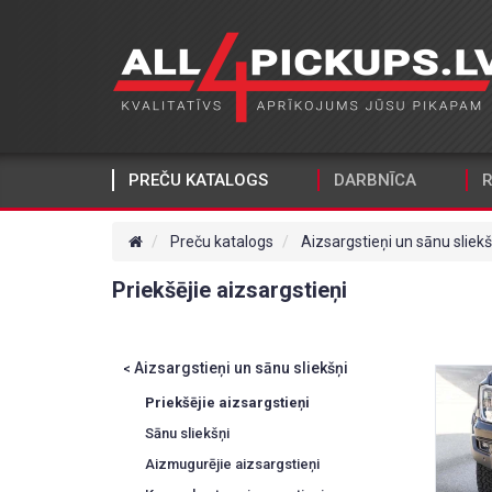
PREČU KATALOGS
DARBNĪCA
R
Preču katalogs
Aizsargstieņi un sānu sliekš
Priekšējie aizsargstieņi
Aizsargstieņi un sānu sliekšņi
<
Priekšējie aizsargstieņi
Sānu sliekšņi
Aizmugurējie aizsargstieņi