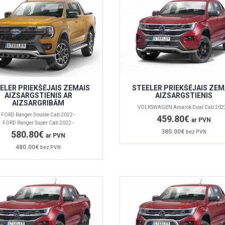
ELER PRIEKŠĒJAIS ZEMAIS
STEELER PRIEKŠĒJAIS ZEM
AIZSARGSTIENIS AR
AIZSARGSTIENIS
AIZSARGRIBĀM
VOLKSWAGEN Amarok Dual Cab 2022
FORD Ranger Double Cab 2022 -
459.80€
ar PVN
FORD Ranger Super Cab 2022 -
380.00€
580.80€
bez PVN
ar PVN
480.00€
bez PVN