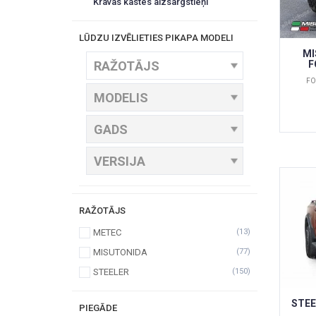
Kravas kastes aizsargstieņi
LŪDZU IZVĒLIETIES PIKAPA MODELI
MI
F
FO
RAŽOTĀJS
METEC
(13)
MISUTONIDA
(77)
STEELER
(150)
STEE
PIEGĀDE