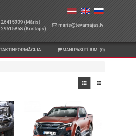
26415309 (Māris)
maris@tevamajas.lv
29515858 (Kristaps)
TAKTINFORMĀCIJA
MANI PASŪTĪJUMI (0)