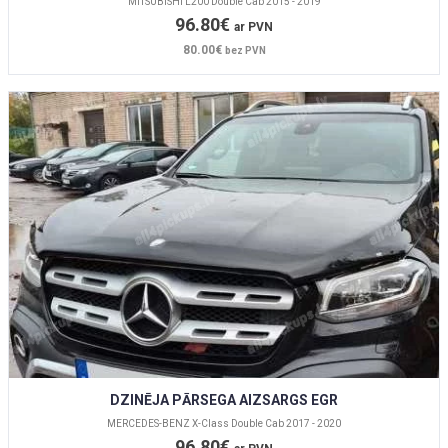
MITSUBISHI L200 Double Cab 2015 - 2019
96.80€
ar PVN
80.00€
bez PVN
DZINĒJA PĀRSEGA AIZSARGS EGR
MERCEDES-BENZ X-Class Double Cab 2017 - 2020
96.80€