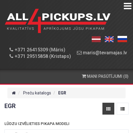
PREČU
KATALOGS
DARBNĪCA
+371 26415309 (Māris)
maris@tevamajas.lv
+371 29515858 (Kristaps)
REZERVES
DAĻAS
MANI PASŪTĪJUMI (0)
PASŪTĪŠANA
UN
Preču katalogs
EGR
PIEGĀDE
EGR
KONTAKTINFORMĀCIJA
LŪDZU IZVĒLIETIES PIKAPA MODELI