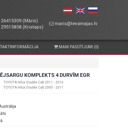
26415309 (Māris)
maris@tevamajas.lv
29515858 (Kristaps)
TAKTINFORMĀCIJA
MANI PASŪTĪJUMI (0)
ĒJSARGU KOMPLEKTS 4 DURVĪM EGR
TOYOTA Hilux Double Cab 2011 - 2016
TOYOTA Hilux Double Cab 2005 - 2011
 Austrālija
kāts
vā