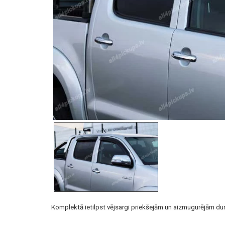
Komplektā ietilpst vējsargi priekšejām un aizmugurējām dur