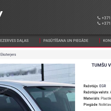
+371 
+371 
EZERVES DAĻAS
PASŪTĪŠANA UN PIEGĀDE
KON
Eksterjers
TUMŠU V
Ražotājs
:
EGR
Ražotāja valsts
:
Materiāls
: Plasti
Piegāde
: Nolikta