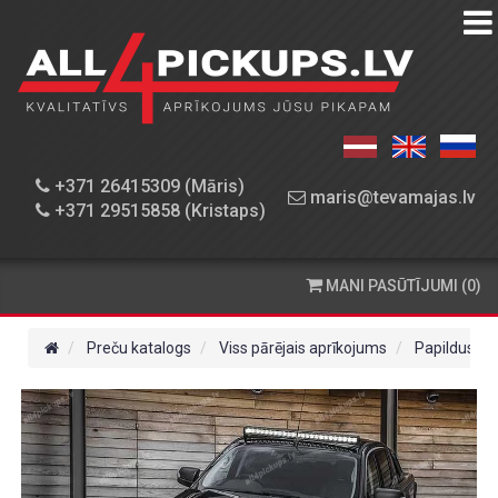
PREČU
KATALOGS
DARBNĪCA
+371 26415309 (Māris)
maris@tevamajas.lv
+371 29515858 (Kristaps)
REZERVES
DAĻAS
MANI PASŪTĪJUMI (0)
PASŪTĪŠANA
UN
Preču katalogs
Viss pārējais aprīkojums
Papildus a
PIEGĀDE
KONTAKTINFORMĀCIJA