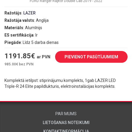
FORD Ranger Raptor Double Cab 2019 - 2022
Ražotājs
:
LAZER
Ražotāja valsts
: Anglija
Materiāls
: Alumīnijs
ES sertifikācija
: Ir
Piegāde
: Līdz 5 darba dienas
1191.85
€
ar PVN
PIEVIENOT PASŪTĪJUMIEM
985.00
€ bez PVN
Komplektā ietilpst: stiprinājumu komplekts, 1gab LAZER LED
Triple-R 24 Elite papildlukturis, elektroinstalācijas komplekts.
PAR MUMS
LIETOŠANAS NOTEIKUMI
KONTAKTINFORMĀCIJA