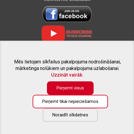
Mēs lietojam sīkfailus pakalpojuma nodrošināšanai,
SAISTĪTIE PROJEKTI
mārketinga nolūkiem un pakalpojuma uzlabošanai.
Uzzināt vairāk.
Pieņemt visus
Pieņemt tikai nepieciešamos
Preču katalogā pieejama tikai daļa no piedāvāto preču apjoma. Ja
nesanāk atrast interesējošo aprīkojumu savam pikapam - droši
zvaniet, vai rakstiet uz e-pastu. Labprāt sniegsim konsultāciju un
Noraidīt sīkdatnes
izveidosim Jūsu vēlmēm atbilstošu individuālu piedāvājumu.