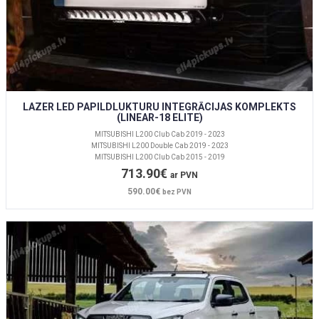
LAZER LED PAPILDLUKTURU INTEGRĀCIJAS KOMPLEKTS
(LINEAR-18 ELITE)
MITSUBISHI L200 Club Cab 2019 - 2023
MITSUBISHI L200 Double Cab 2019 - 2023
MITSUBISHI L200 Club Cab 2015 - 2019
713.90€
ar PVN
590.00€
bez PVN