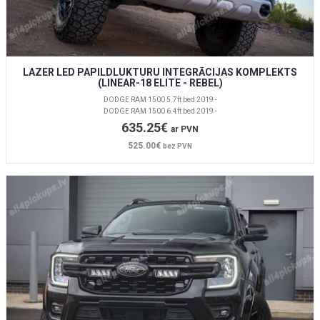
LAZER LED PAPILDLUKTURU INTEGRĀCIJAS KOMPLEKTS
(LINEAR-18 ELITE - REBEL)
DODGE RAM 1500 5.7ft bed 2019 -
DODGE RAM 1500 6.4ft bed 2019 -
635.25€
ar PVN
525.00€
bez PVN