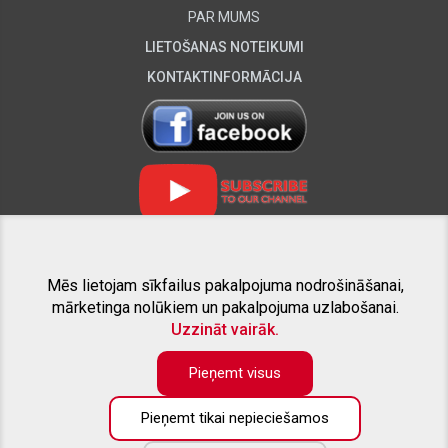
PAR MUMS
LIETOŠANAS NOTEIKUMI
KONTAKTINFORMĀCIJA
Mēs lietojam sīkfailus pakalpojuma nodrošināšanai,
SAISTĪTIE PROJEKTI
mārketinga nolūkiem un pakalpojuma uzlabošanai.
Uzzināt vairāk.
Pieņemt visus
Pieņemt tikai nepieciešamos
Preču katalogā pieejama tikai daļa no piedāvāto preču apjoma. Ja
nesanāk atrast interesējošo aprīkojumu savam pikapam - droši