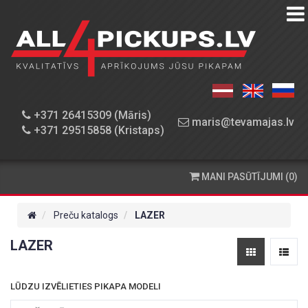
PREČU
KATALOGS
DARBNĪCA
+371 26415309 (Māris)
maris@tevamajas.lv
+371 29515858 (Kristaps)
REZERVES
DAĻAS
MANI PASŪTĪJUMI (0)
PASŪTĪŠANA
UN
Preču katalogs
LAZER
PIEGĀDE
LAZER
KONTAKTINFORMĀCIJA
LŪDZU IZVĒLIETIES PIKAPA MODELI