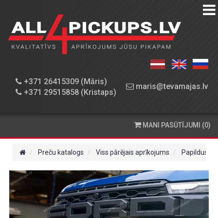
PREČU
KATALOGS
DARBNĪCA
+371 26415309 (Māris)
maris@tevamajas.lv
+371 29515858 (Kristaps)
REZERVES
DAĻAS
MANI PASŪTĪJUMI (0)
PASŪTĪŠANA
UN
Preču katalogs
Viss pārējais aprīkojums
Papildus a
PIEGĀDE
KONTAKTINFORMĀCIJA