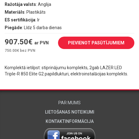
Ražotāja valsts
: Anglija
Materiāls
: Plastikāts
ES sertifikācija
: Ir
Piegāde
: Līdz 5 darba dienas
907.50
€
ar PVN
PIEVIENOT PASŪTĪJUMIEM
750.00
€ bez PVN
Komplektā ietilpst: stiprinājumu komplekts, 2gab LAZER LED
Triple-R 850 Elite G2 papildlukturi, elektroinstalācijas komplekts.
PAR MUMS
LIETOŠANAS NOTEIKUMI
KONTAKTINFORMĀCIJA