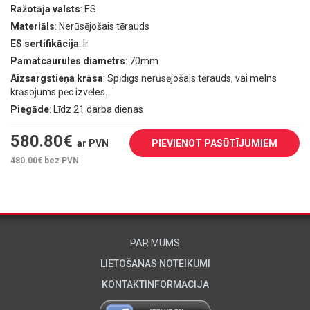
Ražotāja valsts
: ES
Materiāls
: Nerūsējošais tērauds
ES sertifikācija
: Ir
Pamatcaurules diametrs
: 70mm
Aizsargstieņa krāsa
: Spīdīgs nerūsējošais tērauds, vai melns
krāsojums pēc izvēles.
Piegāde
: Līdz 21 darba dienas
580.80
€
ar PVN
PIEVIENOT PASŪTĪJUMIEM
480.00
€ bez PVN
PAR MUMS
LIETOŠANAS NOTEIKUMI
KONTAKTINFORMĀCIJA