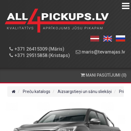
PREČU
KATALOGS
DARBNĪCA
+371 26415309 (Māris)
maris@tevamajas.lv
+371 29515858 (Kristaps)
REZERVES
DAĻAS
MANI PASŪTĪJUMI (0)
PASŪTĪŠANA
UN
Preču katalogs
Aizsargstieņi un sānu sliekšņi
Priekš
PIEGĀDE
KONTAKTINFORMĀCIJA