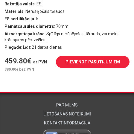
Ražotāja valsts
: ES
Materiāls
: Nerūsējošais tērauds
ES sertifikācija
: Ir
Pamatcaurules diametrs
: 70mm
Aizsargstieņa krāsa
: Spīdīgs nerūsējošais tērauds, vai melns
krāsojums pēc izvēles.
Piegāde
: Līdz 21 darba dienas
459.80
€
ar PVN
PIEVIENOT PASŪTĪJUMIEM
380.00
€ bez PVN
PAR MUMS
LIETOŠANAS NOTEIKUMI
KONTAKTINFORMĀCIJA