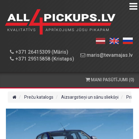
PREČU
KATALOGS
DARBNĪCA
+371 26415309 (Māris)
maris@tevamajas.lv
+371 29515858 (Kristaps)
REZERVES
DAĻAS
MANI PASŪTĪJUMI (0)
PASŪTĪŠANA
UN
Preču katalogs
Aizsargstieņi un sānu sliekšņi
Priekš
PIEGĀDE
KONTAKTINFORMĀCIJA