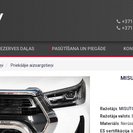
+371 
+371 
EZERVES DAĻAS
PASŪTĪŠANA UN PIEGĀDE
KON
ņi
Priekšējie aizsargstieņi
MISU
Ražotājs
:
MISUT
Ražotāja valsts
:
Materiāls
: Nerūs
ES sertifikācija
: I