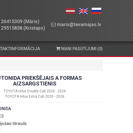
26415309 (Māris)
maris@tevamajas.lv
29515858 (Kristaps)
TAKTINFORMĀCIJA
MANI PASŪTĪJUMI (0)
TONIDA PRIEKŠĒJAIS A FORMAS
AIZSARGSTIENIS
TOYOTA Hilux Double Cab 2020 - 2026
TOYOTA Hilux Extra Cab 2020 - 2026
ONIDA
 ES
ējošais tērauds
r