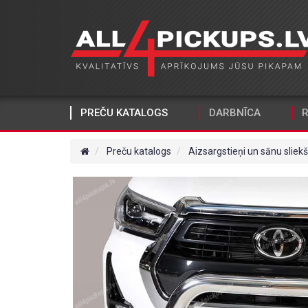
PREČU KATALOGS
DARBNĪCA
R
Preču katalogs
Aizsargstieņi un sānu sliekš