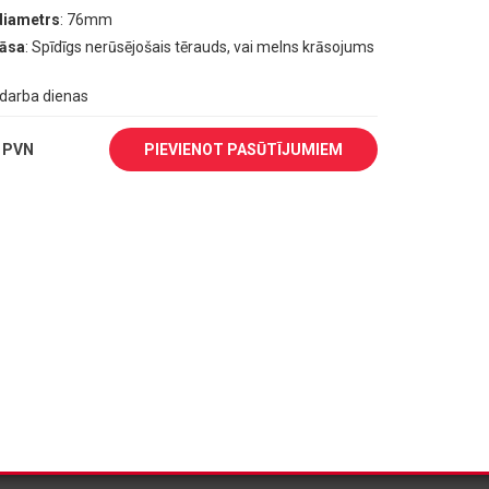
diametrs
: 76mm
rāsa
: Spīdīgs nerūsējošais tērauds, vai melns krāsojums
1 darba dienas
 PVN
PIEVIENOT PASŪTĪJUMIEM