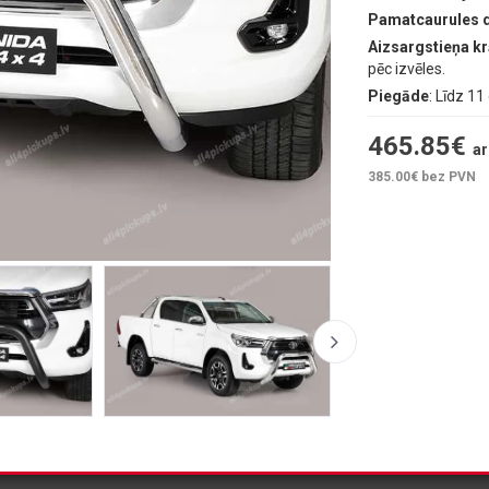
Pamatcaurules 
Aizsargstieņa k
pēc izvēles.
Piegāde
: Līdz 1
465.85
€
ar
385.00
€ bez PVN