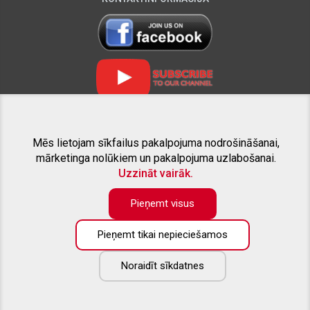
Mēs lietojam sīkfailus pakalpojuma nodrošināšanai,
SAISTĪTIE PROJEKTI
mārketinga nolūkiem un pakalpojuma uzlabošanai.
Uzzināt vairāk.
Pieņemt visus
Pieņemt tikai nepieciešamos
Preču katalogā pieejama tikai daļa no piedāvāto preču apjoma. Ja
nesanāk atrast interesējošo aprīkojumu savam pikapam - droši
zvaniet, vai rakstiet uz e-pastu. Labprāt sniegsim konsultāciju un
Noraidīt sīkdatnes
izveidosim Jūsu vēlmēm atbilstošu individuālu piedāvājumu.