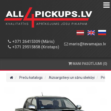
PREČU
KATALOGS
DARBNĪCA
+371 26415309 (Māris)
maris@tevamajas.lv
+371 29515858 (Kristaps)
REZERVES
DAĻAS
MANI PASŪTĪJUMI (0)
PASŪTĪŠANA
UN
Preču katalogs
Aizsargstieņi un sānu sliekšņi
Priekš
PIEGĀDE
KONTAKTINFORMĀCIJA