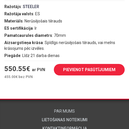
Ražotājs
:
STEELER
Ražotāja valsts
: ES
Materiāls
: Nerūsējošais tērauds
ES sertifikācija
: Ir
Pamatcaurules diametrs
: 70mm
Aizsargstieņa krāsa
: Spīdīgs nerūsējošais tērauds, vai melns
krāsojums pēc izvēles.
Piegāde
: Līdz 21 darba dienas
550.55
€
ar PVN
PIEVIENOT PASŪTĪJUMIEM
455.00
€ bez PVN
PAR MUMS
LIETOŠANAS NOTEIKUMI
KONTAKTINFORMĀCIJA