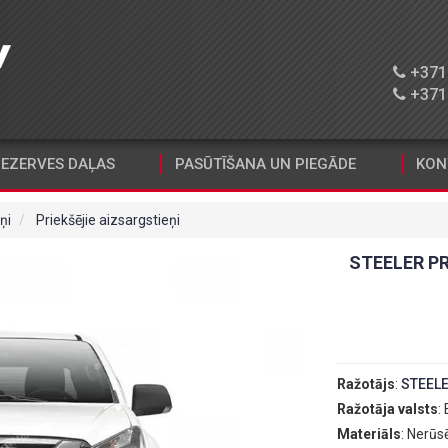
+371 
+371 
EZERVES DAĻAS
PASŪTĪŠANA UN PIEGĀDE
KON
ņi
Priekšējie aizsargstieņi
STEELER P
Ražotājs
:
STEEL
Ražotāja valsts
:
Materiāls
: Nerūs