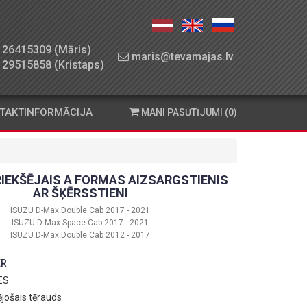
26415309 (Māris)
maris@tevamajas.lv
29515858 (Kristaps)
TAKTINFORMĀCIJA
MANI PASŪTĪJUMI (0)
RIEKŠĒJAIS A FORMAS AIZSARGSTIENIS
AR ŠĶĒRSSTIENI
ISUZU D-Max Double Cab 2017 - 2021
ISUZU D-Max Space Cab 2017 - 2021
ISUZU D-Max Double Cab 2012 - 2017
ER
 ES
ējošais tērauds