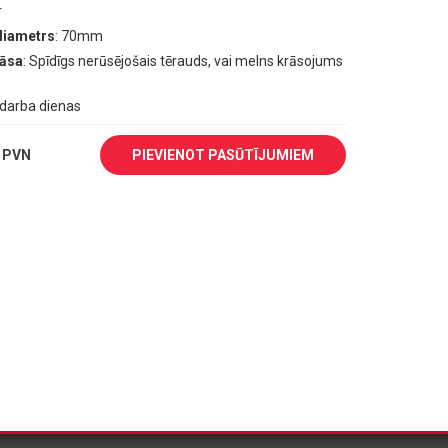
r
diametrs
: 70mm
rāsa
: Spīdīgs nerūsējošais tērauds, vai melns krāsojums
1 darba dienas
 PVN
PIEVIENOT PASŪTĪJUMIEM