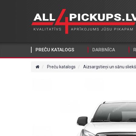
PREČU KATALOGS
DARBNĪCA
R
Preču katalogs
Aizsargstieņi un sānu sliekš