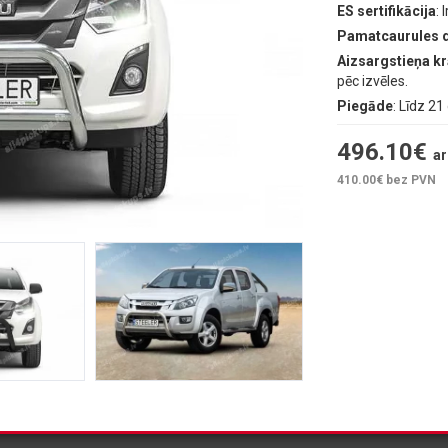
ES sertifikācija
: I
Pamatcaurules 
Aizsargstieņa k
pēc izvēles.
Piegāde
: Līdz 2
496.10
€
ar
410.00
€ bez PVN