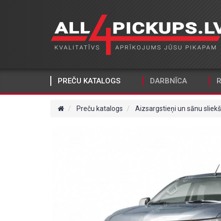
PREČU KATALOGS
DARBNĪCA
R
Preču katalogs
Aizsargstieņi un sānu sliekš