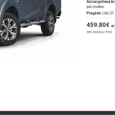
Aizsargstieņa k
pēc izvēles.
Piegāde
: Līdz 2
459.80
€
ar
380.00
€ bez PVN