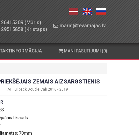
26415309 (Māris)
maris@tevamajas.lv
29515858 (Kristaps)
TAKTINFORMĀCIJA
MANI PASŪTĪJUMI (0)
PRIEKŠĒJAIS ZEMAIS AIZSARGSTIENIS
FIAT Fullback Double Cab 2016 - 2019
ER
 ES
ējošais tērauds
r
diametrs
: 70mm