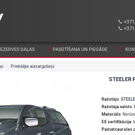
+371 
+371 
EZERVES DAĻAS
PASŪTĪŠANA UN PIEGĀDE
KON
ņi
Priekšējie aizsargstieņi
STEELER 
Ražotājs
:
STEEL
Ražotāja valsts
:
Materiāls
: Nerūs
ES sertifikācija
: I
Pamatcaurules 