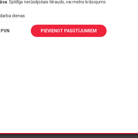
rāsa
: Spīdīgs nerūsējošais tērauds, vai melns krāsojums
1 darba dienas
 PVN
PIEVIENOT PASŪTĪJUMIEM