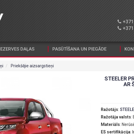
+371 
+371 
EZERVES DAĻAS
PASŪTĪŠANA UN PIEGĀDE
KON
ņi
Priekšējie aizsargstieņi
STEELER P
AR 
Ražotājs
:
STEEL
Ražotāja valsts
:
Materiāls
: Nerūs
ES sertifikācija
: I