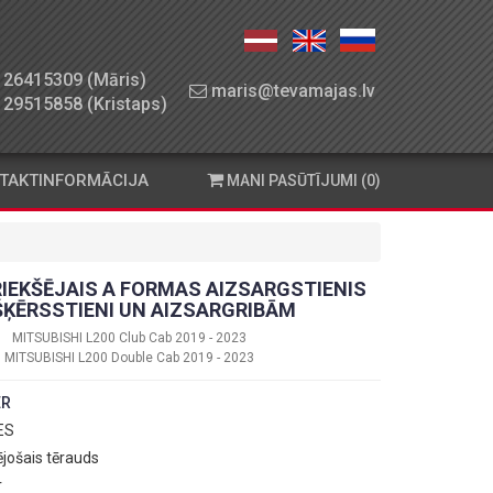
26415309 (Māris)
maris@tevamajas.lv
29515858 (Kristaps)
TAKTINFORMĀCIJA
MANI PASŪTĪJUMI (0)
RIEKŠĒJAIS A FORMAS AIZSARGSTIENIS
ŠĶĒRSSTIENI UN AIZSARGRIBĀM
MITSUBISHI L200 Club Cab 2019 - 2023
MITSUBISHI L200 Double Cab 2019 - 2023
ER
 ES
ējošais tērauds
r