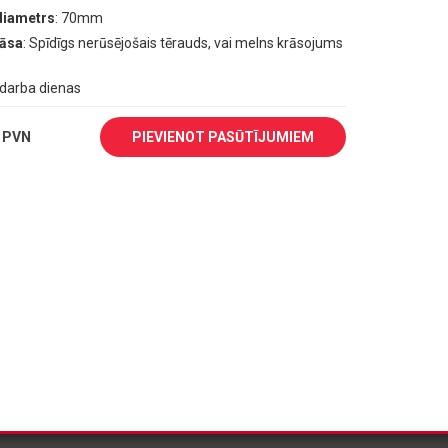
diametrs
: 70mm
rāsa
: Spīdīgs nerūsējošais tērauds, vai melns krāsojums
1 darba dienas
 PVN
PIEVIENOT PASŪTĪJUMIEM