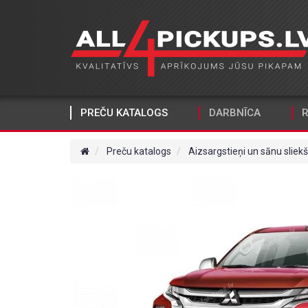
PREČU KATALOGS
DARBNĪCA
R
Preču katalogs
Aizsargstieņi un sānu sliekš