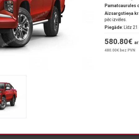
Pamatcaurules 
Aizsargstieņa k
pēc izvēles.
Piegāde
: Līdz 2
580.80
€
ar
480.00
€ bez PVN