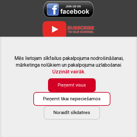
Mēs lietojam sīkfailus pakalpojuma nodrošināšanai,
SAISTĪTIE PROJEKTI
mārketinga nolūkiem un pakalpojuma uzlabošanai.
Uzzināt vairāk.
Pieņemt visus
Pieņemt tikai nepieciešamos
Preču katalogā pieejama tikai daļa no piedāvāto preču apjoma. Ja
nesanāk atrast interesējošo aprīkojumu savam pikapam - droši
zvaniet, vai rakstiet uz e-pastu. Labprāt sniegsim konsultāciju un
Noraidīt sīkdatnes
izveidosim Jūsu vēlmēm atbilstošu individuālu piedāvājumu.
Copyright ©
2026
All rights reserved