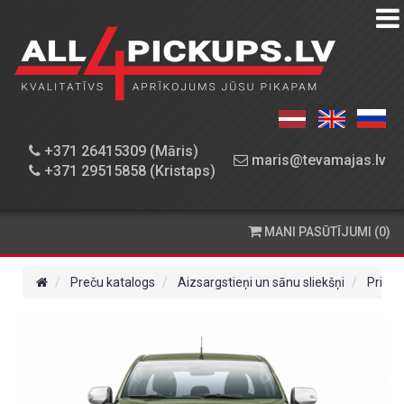
PREČU
KATALOGS
DARBNĪCA
+371 26415309 (Māris)
maris@tevamajas.lv
+371 29515858 (Kristaps)
REZERVES
DAĻAS
MANI PASŪTĪJUMI (0)
PASŪTĪŠANA
UN
Preču katalogs
Aizsargstieņi un sānu sliekšņi
Priekš
PIEGĀDE
KONTAKTINFORMĀCIJA