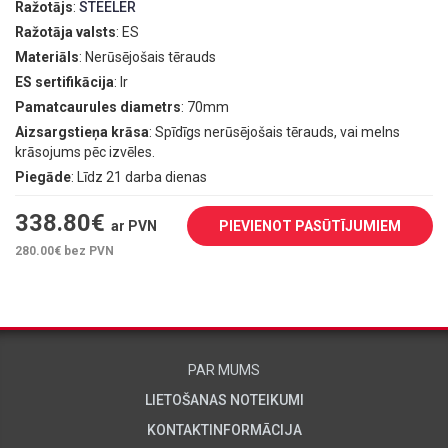
Ražotājs
:
STEELER
Ražotāja valsts
: ES
Materiāls
: Nerūsējošais tērauds
ES sertifikācija
: Ir
Pamatcaurules diametrs
: 70mm
Aizsargstieņa krāsa
: Spīdīgs nerūsējošais tērauds, vai melns
krāsojums pēc izvēles.
Piegāde
: Līdz 21 darba dienas
338.80
€
ar PVN
PIEVIENOT PASŪTĪJUMIEM
280.00
€ bez PVN
PAR MUMS
LIETOŠANAS NOTEIKUMI
KONTAKTINFORMĀCIJA