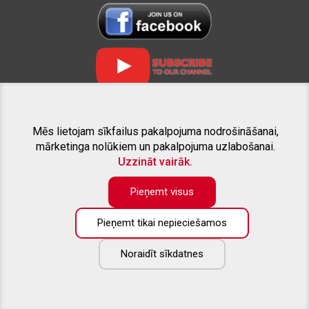
Mēs lietojam sīkfailus pakalpojuma nodrošināšanai,
SAISTĪTIE PROJEKTI
mārketinga nolūkiem un pakalpojuma uzlabošanai.
Uzzināt vairāk.
Pieņemt visus
Pieņemt tikai nepieciešamos
Preču katalogā pieejama tikai daļa no piedāvāto preču apjoma. Ja
nesanāk atrast interesējošo aprīkojumu savam pikapam - droši
zvaniet, vai rakstiet uz e-pastu. Labprāt sniegsim konsultāciju un
Noraidīt sīkdatnes
izveidosim Jūsu vēlmēm atbilstošu individuālu piedāvājumu.
Copyright ©
2026
All rights reserved