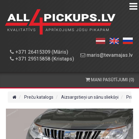
PREČU
KATALOGS
DARBNĪCA
+371 26415309 (Māris)
maris@tevamajas.lv
+371 29515858 (Kristaps)
REZERVES
DAĻAS
MANI PASŪTĪJUMI (0)
PASŪTĪŠANA
UN
Preču katalogs
Aizsargstieņi un sānu sliekšņi
Priekš
PIEGĀDE
KONTAKTINFORMĀCIJA