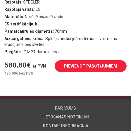
Ražotājs
:
STEELER
Ražotāja valsts
: ES
Materiāls
: Nerūsējošais tērauds
ES sertifikācija
: Ir
Pamatcaurules diametrs
: 70mm
Aizsargstieņa krāsa
: Spīdīgs nerūsējošais tērauds, vai melns
krāsojums pēc izvēles.
Piegāde
: Līdz 21 darba dienas
580.80
€
ar PVN
PIEVIENOT PASŪTĪJUMIEM
480.00
€ bez PVN
PAR MUMS
LIETOŠANAS NOTEIKUMI
KONTAKTINFORMĀCIJA