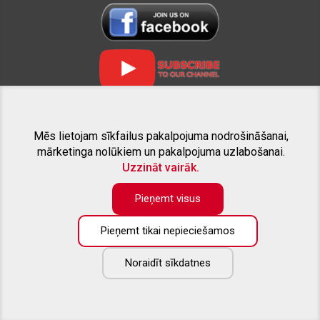
Mēs lietojam sīkfailus pakalpojuma nodrošināšanai,
SAISTĪTIE PROJEKTI
mārketinga nolūkiem un pakalpojuma uzlabošanai.
Uzzināt vairāk.
Pieņemt visus
Pieņemt tikai nepieciešamos
Preču katalogā pieejama tikai daļa no piedāvāto preču apjoma. Ja
nesanāk atrast interesējošo aprīkojumu savam pikapam - droši
zvaniet, vai rakstiet uz e-pastu. Labprāt sniegsim konsultāciju un
Noraidīt sīkdatnes
izveidosim Jūsu vēlmēm atbilstošu individuālu piedāvājumu.
Copyright ©
2026
All rights reserved