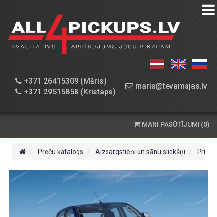
PREČU
KATALOGS
DARBNĪCA
+371 26415309 (Māris)
maris@tevamajas.lv
+371 29515858 (Kristaps)
REZERVES
DAĻAS
MANI PASŪTĪJUMI (0)
PASŪTĪŠANA
UN
Preču katalogs
Aizsargstieņi un sānu sliekšņi
Priekš
PIEGĀDE
KONTAKTINFORMĀCIJA