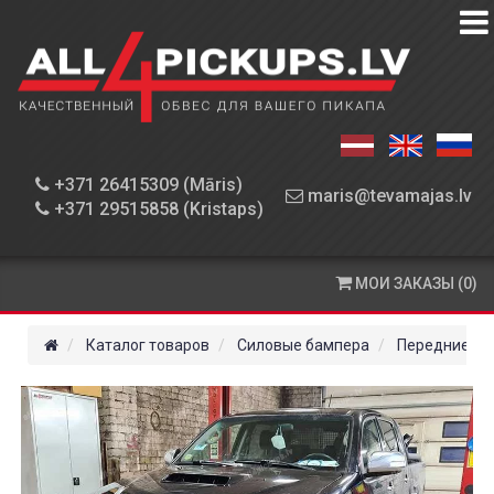
КАТАЛОГ
ТОВАРОВ
МАСТЕРСКАЯ
+371 26415309 (Māris)
maris@tevamajas.lv
+371 29515858 (Kristaps)
ДЕТАЛИ
ОПЛАТА
МОИ ЗАКАЗЫ (0)
И
ДОСТАВКА
Каталог товаров
Силовые бампера
Передние б
КОНТАКТЫ