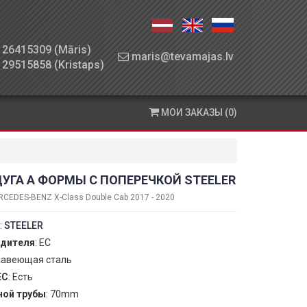
26415309 (Māris)
maris@tevamajas.lv
29515858 (Kristaps)
МОИ ЗАКАЗЫ (0)
УГА А ФОРМЫ С ПОПЕРЕЧКОЙ STEELER
CEDES-BENZ X-Class Double Cab 2017 - 2020
:
STEELER
одителя
: ЕС
жавеющая сталь
ЕС
: Есть
ной трубы
: 70mm