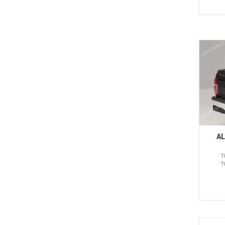
AL
T
T