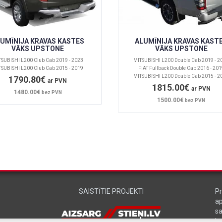
UMĪNIJA KRAVAS KASTES
ALUMĪNIJA KRAVAS KAST
VĀKS UPSTONE
VĀKS UPSTONE
TSUBISHI L200 Club Cab 2019 - 2023
MITSUBISHI L200 Double Cab 2019 - 2
TSUBISHI L200 Club Cab 2015 - 2019
FIAT Fullback Double Cab 2016 - 20
MITSUBISHI L200 Double Cab 2015 - 2
1790.80€
ar PVN
1815.00€
ar PVN
1480.00€
bez PVN
1500.00€
bez PVN
SAISTĪTIE PROJEKTI
Pr
a
sa
L