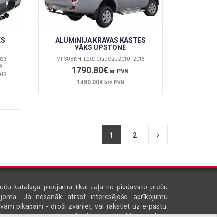
ES
ALUMĪNIJA KRAVAS KASTES
VĀKS UPSTONE
023
MITSUBISHI L200 Club Cab 2010 - 2015
19
1790.80€
ar PVN
019
1480.00€
bez PVN
1
2
eču katalogā pieejama tikai daļa no piedāvāto preču
pjoma. Ja nesanāk atrast interesējošo aprīkojumu
vam pikapam - droši zvaniet, vai rakstiet uz e-pastu.
abprāt sniegsim konsultāciju un izveidosim Jūsu