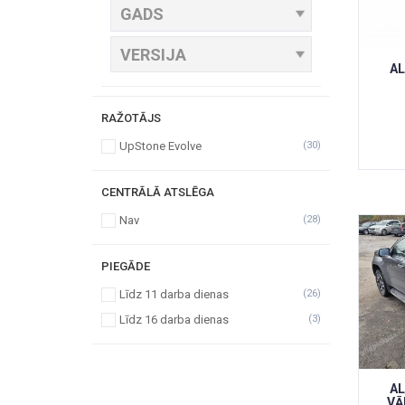
AL
RAŽOTĀJS
UpStone Evolve
(30)
CENTRĀLĀ ATSLĒGA
Nav
(28)
PIEGĀDE
Līdz 11 darba dienas
(26)
Līdz 16 darba dienas
(3)
AL
VĀ