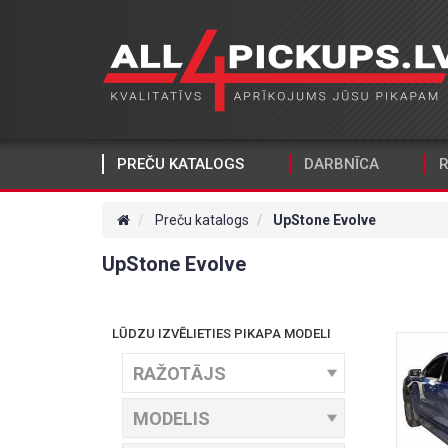
PREČU KATALOGS
DARBNĪCA
R
Preču katalogs
UpStone Evolve
UpStone Evolve
LŪDZU IZVĒLIETIES PIKAPA MODELI