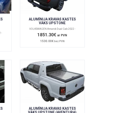
ES
ALUMĪNIJA KRAVAS KASTES
VĀKS UPSTONE
VOLKSWAGEN Amarok Dual Cab 2022 -
 -
1851.30€
ar PVN
1530.00€
bez PVN
ES
ALUMĪNIJA KRAVAS KASTES
VĀKS UPSTONE (AVENTURA)