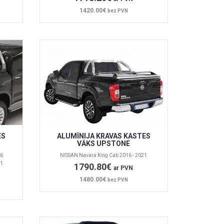
1420.00€
bez PVN
ES
ALUMĪNIJA KRAVAS KASTES
VĀKS UPSTONE
16
NISSAN Navara King Cab 2016 - 2021
11
1790.80€
ar PVN
1480.00€
bez PVN