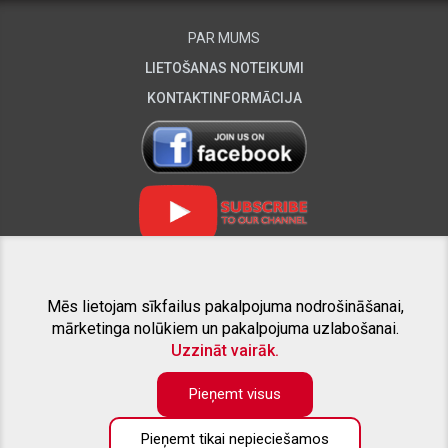
PAR MUMS
LIETOŠANAS NOTEIKUMI
KONTAKTINFORMĀCIJA
Mēs lietojam sīkfailus pakalpojuma nodrošināšanai,
SAISTĪTIE PROJEKTI
mārketinga nolūkiem un pakalpojuma uzlabošanai.
Uzzināt vairāk.
Pieņemt visus
Pieņemt tikai nepieciešamos
Preču katalogā pieejama tikai daļa no piedāvāto preču apjoma. Ja