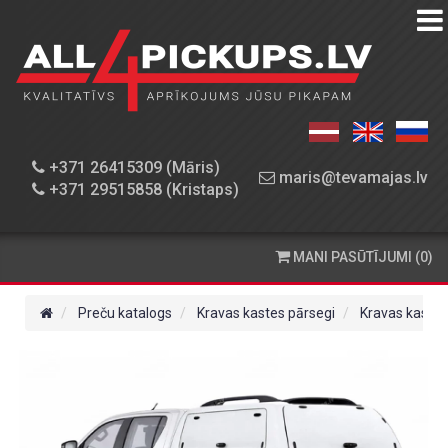
PREČU
KATALOGS
DARBNĪCA
+371 26415309 (Māris)
maris@tevamajas.lv
+371 29515858 (Kristaps)
REZERVES
DAĻAS
MANI PASŪTĪJUMI (0)
PASŪTĪŠANA
UN
Preču katalogs
Kravas kastes pārsegi
Kravas kaste
PIEGĀDE
KONTAKTINFORMĀCIJA