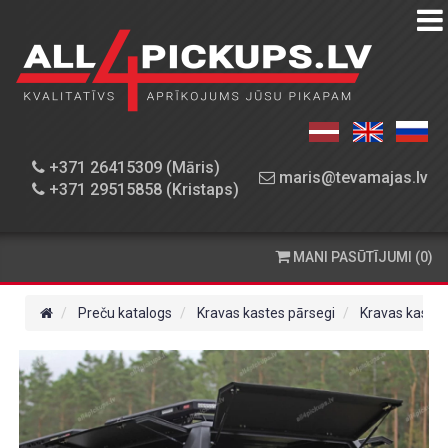
PREČU
KATALOGS
DARBNĪCA
+371 26415309 (Māris)
maris@tevamajas.lv
+371 29515858 (Kristaps)
REZERVES
DAĻAS
MANI PASŪTĪJUMI (0)
PASŪTĪŠANA
UN
Preču katalogs
Kravas kastes pārsegi
Kravas kaste
PIEGĀDE
KONTAKTINFORMĀCIJA