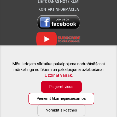
LIETOŠANAS NOTEIKUMI
KONTAKTINFORMĀCIJA
Mēs lietojam sīkfailus pakalpojuma nodrošināšanai,
SAISTĪTIE PROJEKTI
mārketinga nolūkiem un pakalpojuma uzlabošanai.
Uzzināt vairāk.
Pieņemt visus
Pieņemt tikai nepieciešamos
Preču katalogā pieejama tikai daļa no piedāvāto preču apjoma. Ja
nesanāk atrast interesējošo aprīkojumu savam pikapam - droši
zvaniet, vai rakstiet uz e-pastu. Labprāt sniegsim konsultāciju un
Noraidīt sīkdatnes
izveidosim Jūsu vēlmēm atbilstošu individuālu piedāvājumu.