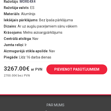
Ražotājs
:
MORE4X4
Ražotāja valsts
: ES
Materiāls
: Alumīnijs
Iekšējais pārklājums
: Bez īpaša pārklājuma
Dizains
: Ar uz augšu paceļamiem sānu vākiem
Krāsojums
: Melns aizsargpārklājums
Centrālā atslēga
: Nav
Jumta reliņi
: Ir
Aizmugurējā stikla apsilde
: Nav
Piegāde
: Līdz 16 darba dienas
3267.00
€
ar PVN
PIEVIENOT PASŪTĪJUMIEM
2700.00
€ bez PVN
PAR MUMS