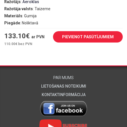
Ražotājs
:
Aeroklas
Ražotāja valsts
: Taizeme
Materiāls
: Gumija
Piegāde
: Noliktavā
133.10
€
ar PVN
PIEVIENOT PASŪTĪJUMIEM
110.00
€ bez PVN
PAR MUMS
LIETOŠANAS NOTEIKUMI
KONTAKTINFORMĀCIJA