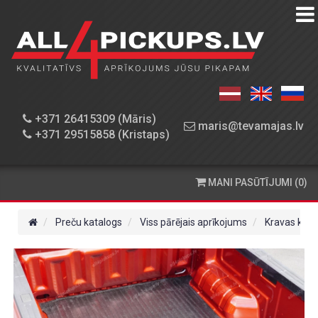
PREČU
KATALOGS
DARBNĪCA
+371 26415309 (Māris)
maris@tevamajas.lv
+371 29515858 (Kristaps)
REZERVES
DAĻAS
MANI PASŪTĪJUMI (0)
PASŪTĪŠANA
UN
Preču katalogs
Viss pārējais aprīkojums
Kravas kast
PIEGĀDE
KONTAKTINFORMĀCIJA