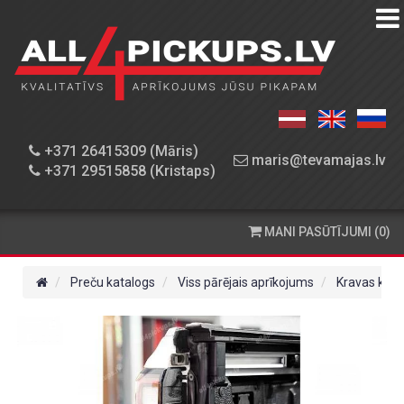
PREČU
KATALOGS
DARBNĪCA
+371 26415309 (Māris)
maris@tevamajas.lv
+371 29515858 (Kristaps)
REZERVES
DAĻAS
MANI PASŪTĪJUMI (0)
PASŪTĪŠANA
UN
Preču katalogs
Viss pārējais aprīkojums
Kravas kast
PIEGĀDE
KONTAKTINFORMĀCIJA