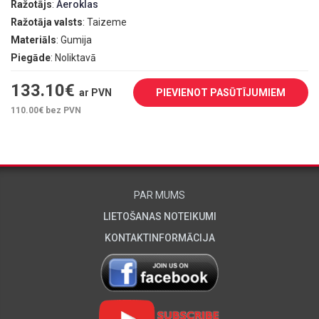
Ražotājs
:
Aeroklas
Ražotāja valsts
: Taizeme
Materiāls
: Gumija
Piegāde
: Noliktavā
133.10
€
ar PVN
PIEVIENOT PASŪTĪJUMIEM
110.00
€ bez PVN
PAR MUMS
LIETOŠANAS NOTEIKUMI
KONTAKTINFORMĀCIJA