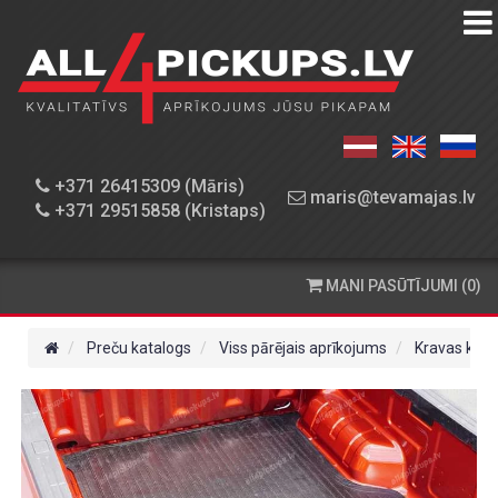
PREČU
KATALOGS
DARBNĪCA
+371 26415309 (Māris)
maris@tevamajas.lv
+371 29515858 (Kristaps)
REZERVES
DAĻAS
MANI PASŪTĪJUMI (0)
PASŪTĪŠANA
UN
Preču katalogs
Viss pārējais aprīkojums
Kravas kast
PIEGĀDE
KONTAKTINFORMĀCIJA