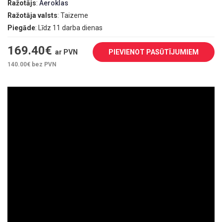
Ražotājs
:
Aeroklas
Ražotāja valsts
: Taizeme
Piegāde
: Līdz 11 darba dienas
169.40
€
ar PVN
PIEVIENOT PASŪTĪJUMIEM
140.00
€ bez PVN