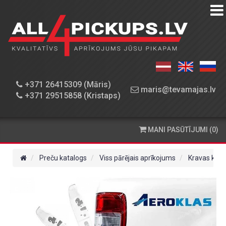
PREČU
KATALOGS
DARBNĪCA
+371 26415309 (Māris)
maris@tevamajas.lv
+371 29515858 (Kristaps)
REZERVES
DAĻAS
MANI PASŪTĪJUMI (0)
PASŪTĪŠANA
UN
Preču katalogs
Viss pārējais aprīkojums
Kravas kast
PIEGĀDE
KONTAKTINFORMĀCIJA