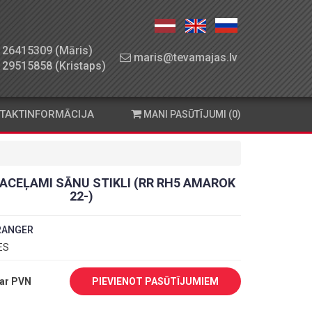
26415309 (Māris)
maris@tevamajas.lv
29515858 (Kristaps)
TAKTINFORMĀCIJA
MANI PASŪTĪJUMI (0)
ACEĻAMI SĀNU STIKLI (RR RH5 AMAROK
22-)
RANGER
 ES
ar PVN
PIEVIENOT PASŪTĪJUMIEM