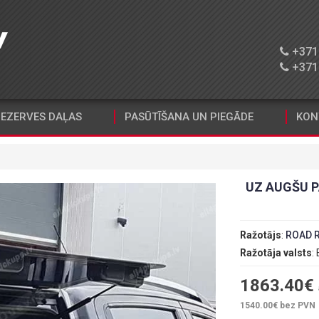
+371 
+371 
EZERVES DAĻAS
PASŪTĪŠANA UN PIEGĀDE
KON
UZ AUGŠU P
Ražotājs
:
ROAD 
Ražotāja valsts
:
1863.40
€
1540.00
€ bez PVN