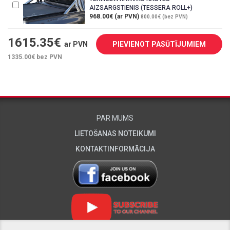
AIZSARGSTIENIS (TESSERA ROLL+)
968.00€ (ar PVN)
800.00€ (bez PVN)
1615.35
€
ar PVN
PIEVIENOT PASŪTĪJUMIEM
1335.00
€ bez PVN
PAR MUMS
LIETOŠANAS NOTEIKUMI
KONTAKTINFORMĀCIJA