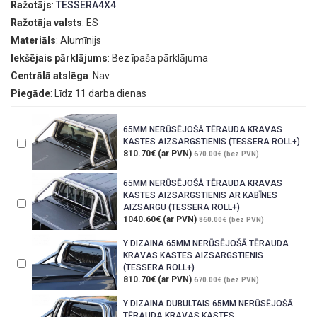
Ražotājs
:
TESSERA4X4
Ražotāja valsts
: ES
Materiāls
: Alumīnijs
Iekšējais pārklājums
: Bez īpaša pārklājuma
Centrālā atslēga
: Nav
Piegāde
: Līdz 11 darba dienas
65MM NERŪSĒJOŠĀ TĒRAUDA KRAVAS
KASTES AIZSARGSTIENIS (TESSERA ROLL+)
810.70€ (ar PVN)
670.00€ (bez PVN)
65MM NERŪSĒJOŠĀ TĒRAUDA KRAVAS
KASTES AIZSARGSTIENIS AR KABĪNES
AIZSARGU (TESSERA ROLL+)
1040.60€ (ar PVN)
860.00€ (bez PVN)
Y DIZAINA 65MM NERŪSĒJOŠĀ TĒRAUDA
KRAVAS KASTES AIZSARGSTIENIS
(TESSERA ROLL+)
810.70€ (ar PVN)
670.00€ (bez PVN)
Y DIZAINA DUBULTAIS 65MM NERŪSĒJOŠĀ
TĒRAUDA KRAVAS KASTES