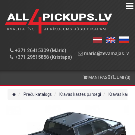
PREČU
KATALOGS
DARBNĪCA
+371 26415309 (Māris)
maris@tevamajas.lv
+371 29515858 (Kristaps)
REZERVES
DAĻAS
MANI PASŪTĪJUMI (0)
PASŪTĪŠANA
UN
Preču katalogs
Kravas kastes pārsegi
Kravas kastes
PIEGĀDE
KONTAKTINFORMĀCIJA