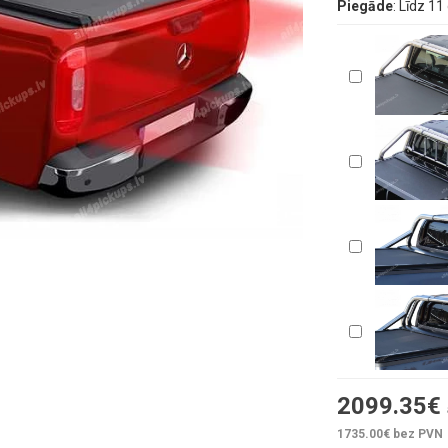
Piegāde
: Līdz 1
2099.35
€
1735.00
€ bez PVN