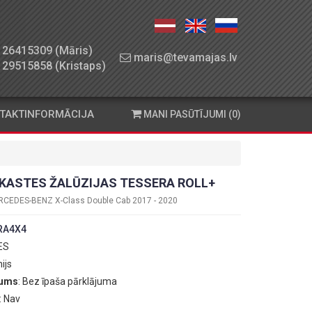
26415309 (Māris)
maris@tevamajas.lv
29515858 (Kristaps)
TAKTINFORMĀCIJA
MANI PASŪTĪJUMI (0)
KASTES ŽALŪZIJAS TESSERA ROLL+
CEDES-BENZ X-Class Double Cab 2017 - 2020
RA4X4
 ES
ijs
jums
: Bez īpaša pārklājuma
: Nav