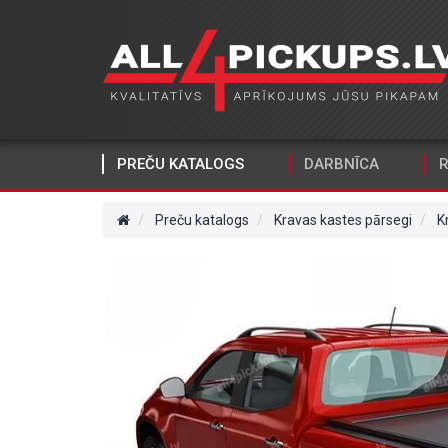
PREČU KATALOGS
DARBNĪCA
R
Preču katalogs
Kravas kastes pārsegi
K