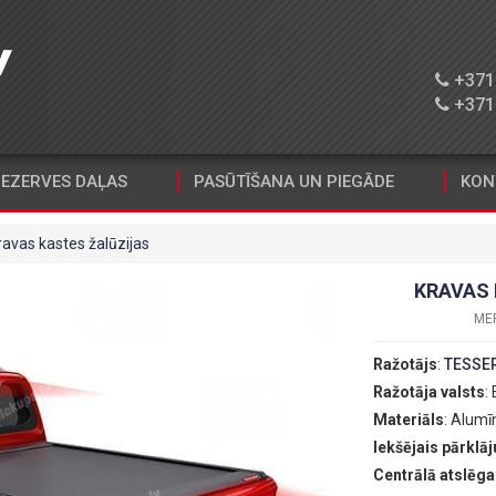
+371 
+371 
EZERVES DAĻAS
PASŪTĪŠANA UN PIEGĀDE
KON
ravas kastes žalūzijas
KRAVAS 
MER
Ražotājs
:
TESSE
Ražotāja valsts
:
Materiāls
: Alumīn
Iekšējais pārklā
Centrālā atslēga