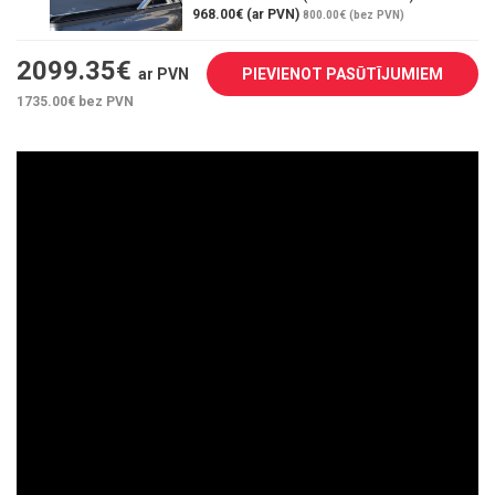
968.00€ (ar PVN)
800.00€ (bez PVN)
2099.35
€
ar PVN
PIEVIENOT PASŪTĪJUMIEM
1735.00
€ bez PVN