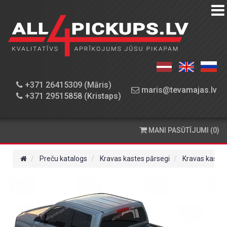
PREČU
KATALOGS
DARBNĪCA
+371 26415309 (Māris)
maris@tevamajas.lv
+371 29515858 (Kristaps)
REZERVES
DAĻAS
MANI PASŪTĪJUMI (0)
PASŪTĪŠANA
UN
Preču katalogs
Kravas kastes pārsegi
Kravas kastes
PIEGĀDE
KONTAKTINFORMĀCIJA