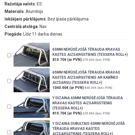
Ražotāja valsts
: ES
Materiāls
: Alumīnijs
Iekšējais pārklājums
: Bez īpaša pārklājuma
Centrālā atslēga
: Nav
Piegāde
: Līdz 11 darba dienas
65MM NERŪSĒJOŠĀ TĒRAUDA KRAVAS
KASTES AIZSARGSTIENIS (TESSERA ROLL+)
810.70€ (ar PVN)
670.00€ (bez PVN)
65MM NERŪSĒJOŠĀ TĒRAUDA KRAVAS
KASTES AIZSARGSTIENIS AR KABĪNES
AIZSARGU (TESSERA ROLL+)
1040.60€ (ar PVN)
860.00€ (bez PVN)
Y DIZAINA 65MM NERŪSĒJOŠĀ TĒRAUDA
KRAVAS KASTES AIZSARGSTIENIS
(TESSERA ROLL+)
810.70€ (ar PVN)
670.00€ (bez PVN)
Y DIZAINA DUBULTAIS 65MM NERŪSĒJOŠĀ
TĒRAUDA KRAVAS KASTES
AIZSARGSTIENIS (TESSERA ROLL+)