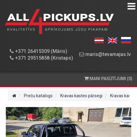
PREČU
KATALOGS
DARBNĪCA
+371 26415309 (Māris)
maris@tevamajas.lv
+371 29515858 (Kristaps)
REZERVES
DAĻAS
MANI PASŪTĪJUMI (0)
PASŪTĪŠANA
UN
Preču katalogs
Kravas kastes pārsegi
Kravas kastes
PIEGĀDE
KONTAKTINFORMĀCIJA