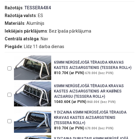
Ražotājs
:
TESSERA4X4
Ražotāja valsts
: ES
Materiāls
: Alumīnijs
Iekšējais pārklājums
: Bez īpaša pārklājuma
Centrālā atslēga
: Nav
Piegāde
: Līdz 11 darba dienas
65MM NERŪSĒJOŠĀ TĒRAUDA KRAVAS
KASTES AIZSARGSTIENIS (TESSERA ROLL+)
810.70€ (ar PVN)
670.00€ (bez PVN)
65MM NERŪSĒJOŠĀ TĒRAUDA KRAVAS
KASTES AIZSARGSTIENIS AR KABĪNES
AIZSARGU (TESSERA ROLL+)
1040.60€ (ar PVN)
860.00€ (bez PVN)
Y DIZAINA 65MM NERŪSĒJOŠĀ TĒRAUDA
KRAVAS KASTES AIZSARGSTIENIS
(TESSERA ROLL+)
810.70€ (ar PVN)
670.00€ (bez PVN)
Y DIZAINA DUBULTAIS 65MM NERŪSĒJOŠĀ