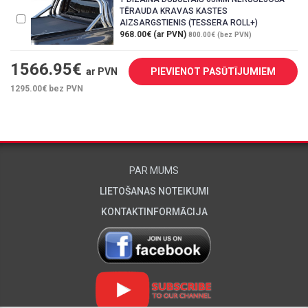
TĒRAUDA KRAVAS KASTES
AIZSARGSTIENIS (TESSERA ROLL+)
968.00€ (ar PVN)
800.00€ (bez PVN)
1566.95
€
ar PVN
PIEVIENOT PASŪTĪJUMIEM
1295.00
€ bez PVN
PAR MUMS
LIETOŠANAS NOTEIKUMI
KONTAKTINFORMĀCIJA