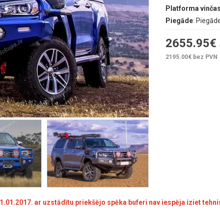
Platforma vinčas
Piegāde
: Piegād
2655.95
€
2195.00
€ bez PVN
1.2017. ar uzstādītu priekšējo spēka buferi nav iespēja iziet tehni