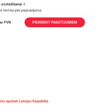
 uzstādīšanai
: Ir
es termiņi pēc pieprasījuma
ar PVN
PIEVIENOT PASŪTĪJUMIEM
sko apskati Latvijas Republikā.