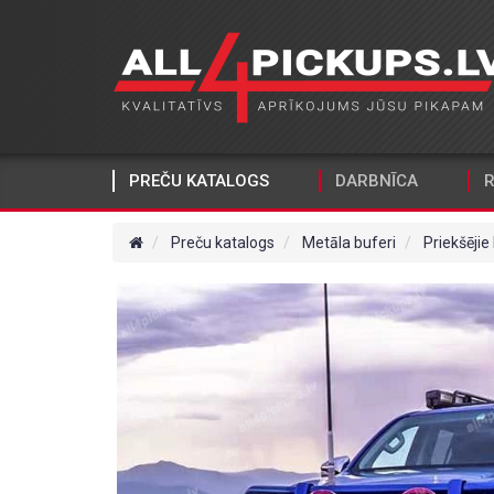
PREČU KATALOGS
DARBNĪCA
R
Preču katalogs
Metāla buferi
Priekšējie