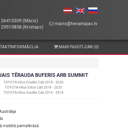
26415309 (Māris)
maris@tevamajas.lv
29515858 (Kristaps)
TAKTINFORMĀCIJA
MANI PASŪTĪJUMI (0)
JAIS TĒRAUDA BUFERIS ARB SUMMIT
TOYOTA Hilux Double Cab 2018 - 2020
TOYOTA Hilux Extra Cab 2018 - 2020
TOYOTA Hilux Double Cab 2016 - 2018
 Austrālija
ds
nā matētā pamatkrāsā