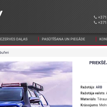
+371 
+371 
EZERVES DAĻAS
PASŪTĪŠANA UN PIEGĀDE
KON
 buferi
PRIEKŠĒ
Ražotājs
:
ARB
Ražotāja valsts
:
Materiāls
: Tērau
Krāsojums
: Mel