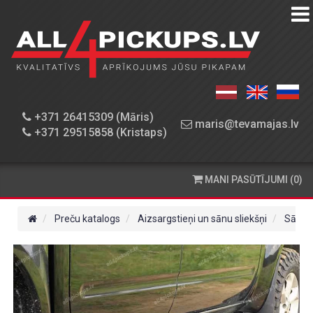
PREČU
KATALOGS
DARBNĪCA
+371 26415309 (Māris)
maris@tevamajas.lv
+371 29515858 (Kristaps)
REZERVES
DAĻAS
MANI PASŪTĪJUMI (0)
PASŪTĪŠANA
UN
Preču katalogs
Aizsargstieņi un sānu sliekšņi
Sānu s
PIEGĀDE
KONTAKTINFORMĀCIJA