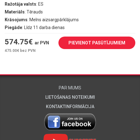
Ražotāja valsts
: ES
Materiāls
: Tērauds
Krāsojums
: Melns aizsargpārklājums
Piegāde
: Līdz 11 darba dienas
574.75
€
ar PVN
PIEVIENOT PASŪTĪJUMIEM
475.00
€ bez PVN
PAR MUMS
LIETOŠANAS NOTEIKUMI
KONTAKTINFORMĀCIJA