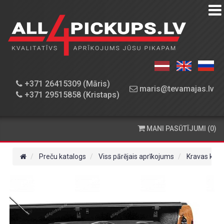
PREČU
KATALOGS
DARBNĪCA
+371 26415309 (Māris)
maris@tevamajas.lv
+371 29515858 (Kristaps)
REZERVES
DAĻAS
MANI PASŪTĪJUMI (0)
PASŪTĪŠANA
UN
Preču katalogs
Viss pārējais aprīkojums
Kravas kast
PIEGĀDE
KONTAKTINFORMĀCIJA