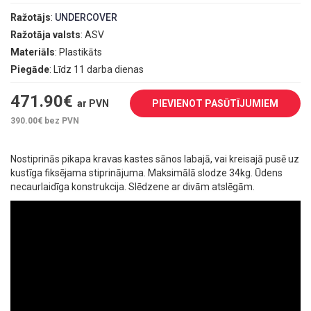
Ražotājs
:
UNDERCOVER
Ražotāja valsts
: ASV
Materiāls
: Plastikāts
Piegāde
: Līdz 11 darba dienas
471.90
€
ar PVN
PIEVIENOT PASŪTĪJUMIEM
390.00
€ bez PVN
Nostiprinās pikapa kravas kastes sānos labajā, vai kreisajā pusē uz
kustīga fiksējama stiprinājuma. Maksimālā slodze 34kg. Ūdens
necaurlaidīga konstrukcija. Slēdzene ar divām atslēgām.