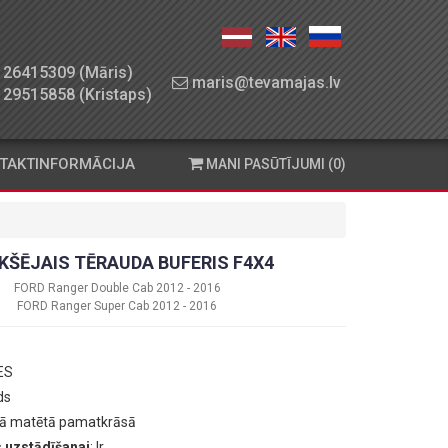
26415309 (Māris)
maris@tevamajas.lv
29515858 (Kristaps)
TAKTINFORMĀCIJA
MANI PASŪTĪJUMI (0)
KŠĒJAIS TĒRAUDA BUFERIS F4X4
FORD Ranger Double Cab 2012 - 2016
FORD Ranger Super Cab 2012 - 2016
 ES
ds
nā matētā pamatkrāsā
 uzstādīšanai
: Ir