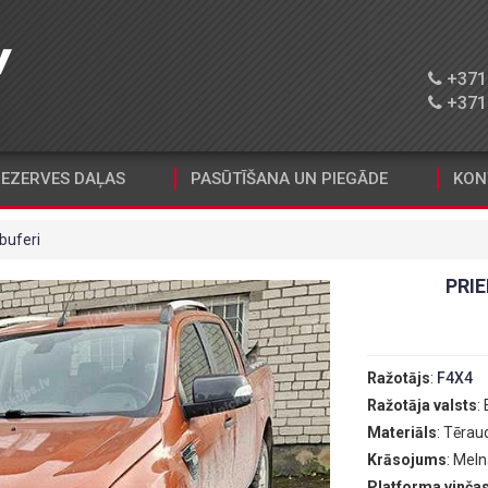
+371 
+371 
EZERVES DAĻAS
PASŪTĪŠANA UN PIEGĀDE
KON
 buferi
PRIE
Ražotājs
:
F4X4
Ražotāja valsts
:
Materiāls
: Tērau
Krāsojums
: Mel
Platforma vinčas