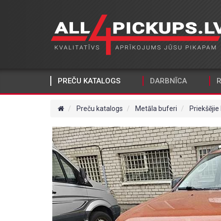
PREČU KATALOGS
DARBNĪCA
R
Preču katalogs
Metāla buferi
Priekšējie