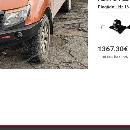
Piegāde
: Līdz 1
1367.30
€
1130.00
€ bez PVN