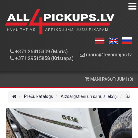
PREČU
KATALOGS
DARBNĪCA
+371 26415309 (Māris)
maris@tevamajas.lv
+371 29515858 (Kristaps)
REZERVES
DAĻAS
MANI PASŪTĪJUMI (0)
PASŪTĪŠANA
UN
Preču katalogs
Aizsargstieņi un sānu sliekšņi
Sānu s
PIEGĀDE
KONTAKTINFORMĀCIJA