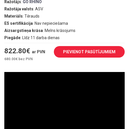
Ražotājs
:
GO RHINO
Ražotāja valsts
: ASV
Materiāls
: Tērauds
ES sertifikācija
: Nav nepieciešama
Aizsargstieņa krāsa
: Melns krāsojums
Piegāde
: Līdz 11 darba dienas
822.80
€
ar PVN
PIEVIENOT PASŪTĪJUMIEM
680.00
€ bez PVN