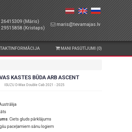
26415309 (Māris)
maris@tevamajas.lv
29515858 (Kristaps)
TAKTINFORMĀCIJA
MANI PASŪTĪJUMI (0)
VAS KASTES BŪDA ARB ASCENT
ISUZU D-Max Double Cab 2021 - 2025
 Austrālija
kāts
jums
: Ciets gluds pārklājums
ugšu paceļamiem sānu logiem