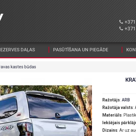
+371 
+371 
EZERVES DAĻAS
PASŪTĪŠANA UN PIEGĀDE
KON
ravas kastes būdas
KRA
Ražotājs
:
ARB
Ražotāja valsts
:
Materiāls
: Plasti
Iekšējais pārklā
Dizains
: Ar uz a