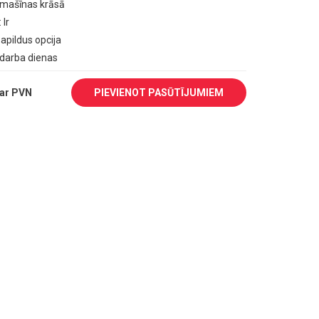
omašīnas krāsā
: Ir
papildus opcija
6 darba dienas
ar PVN
PIEVIENOT PASŪTĪJUMIEM