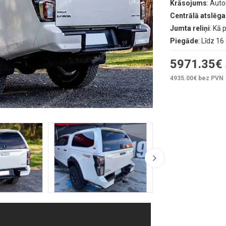
Krāsojums
: Aut
Centrālā atslēga
Jumta reliņi
: Kā 
Piegāde
: Līdz 1
5971.35
€
4935.00
€ bez PVN