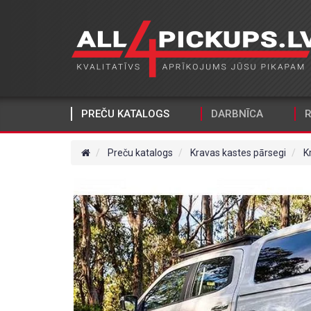
PREČU KATALOGS
DARBNĪCA
R
Preču katalogs
Kravas kastes pārsegi
K