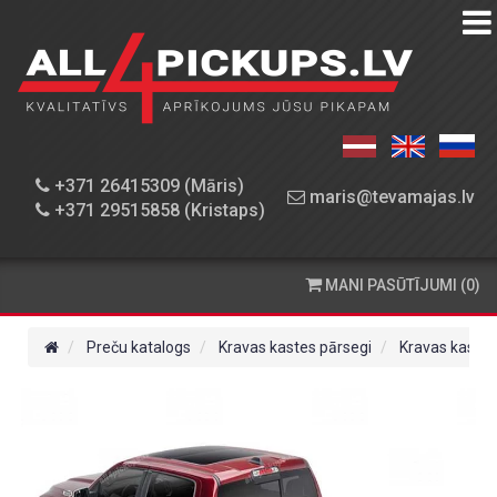
PREČU
KATALOGS
DARBNĪCA
+371 26415309 (Māris)
maris@tevamajas.lv
+371 29515858 (Kristaps)
REZERVES
DAĻAS
MANI PASŪTĪJUMI (0)
PASŪTĪŠANA
UN
Preču katalogs
Kravas kastes pārsegi
Kravas kastes
PIEGĀDE
KONTAKTINFORMĀCIJA