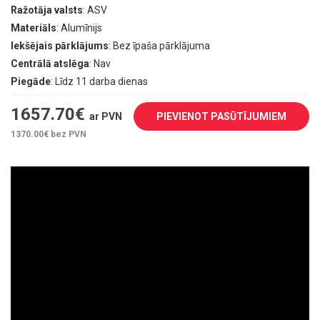
Ražotāja valsts
: ASV
Materiāls
: Alumīnijs
Iekšējais pārklājums
: Bez īpaša pārklājuma
Centrālā atslēga
: Nav
Piegāde
: Līdz 11 darba dienas
1657.70
€
ar PVN
PIEVIENOT PASŪTĪJUMIEM
1370.00
€ bez PVN