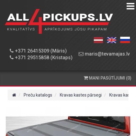
PREČU
KATALOGS
DARBNĪCA
+371 26415309 (Māris)
maris@tevamajas.lv
+371 29515858 (Kristaps)
REZERVES
DAĻAS
MANI PASŪTĪJUMI (0)
PASŪTĪŠANA
UN
Preču katalogs
Kravas kastes pārsegi
Kravas kastes
PIEGĀDE
KONTAKTINFORMĀCIJA