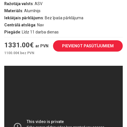
Ražotāja valsts
: ASV
Materiāls
: Alumīnijs
Iekšējais pārklājums
: Bez īpaša pārklājuma
Centrālā atslēga
: Nav
Piegāde
: Līdz 11 darba dienas
1331.00
€
ar PVN
PIEVIENOT PASŪTĪJUMIEM
1100.00
€ bez PVN