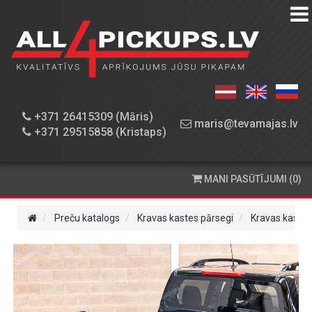
PREČU
KATALOGS
DARBNĪCA
+371 26415309 (Māris)
maris@tevamajas.lv
+371 29515858 (Kristaps)
REZERVES
DAĻAS
MANI PASŪTĪJUMI (0)
PASŪTĪŠANA
UN
Preču katalogs
Kravas kastes pārsegi
Kravas kastes
PIEGĀDE
KONTAKTINFORMĀCIJA