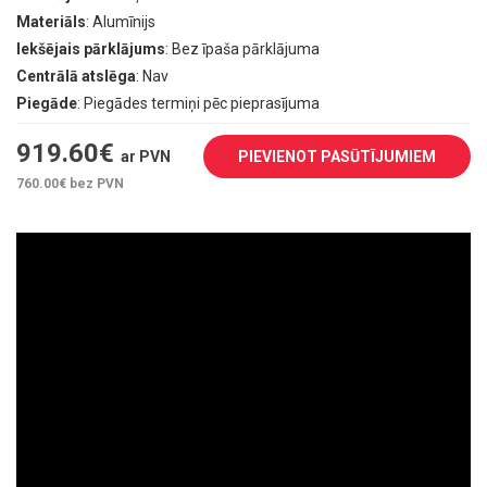
Materiāls
: Alumīnijs
Iekšējais pārklājums
: Bez īpaša pārklājuma
Centrālā atslēga
: Nav
Piegāde
: Piegādes termiņi pēc pieprasījuma
919.60
€
ar PVN
PIEVIENOT PASŪTĪJUMIEM
760.00
€ bez PVN