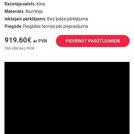
Ražotāja valsts
: Ķīna
Materiāls
: Alumīnijs
Iekšējais pārklājums
: Bez īpaša pārklājuma
Piegāde
: Piegādes termiņi pēc pieprasījuma
919.60
€
ar PVN
PIEVIENOT PASŪTĪJUMIEM
760.00
€ bez PVN