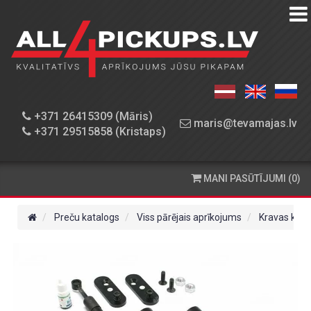
PREČU
KATALOGS
DARBNĪCA
+371 26415309 (Māris)
maris@tevamajas.lv
+371 29515858 (Kristaps)
REZERVES
DAĻAS
MANI PASŪTĪJUMI (0)
PASŪTĪŠANA
UN
Preču katalogs
Viss pārējais aprīkojums
Kravas kast
PIEGĀDE
KONTAKTINFORMĀCIJA