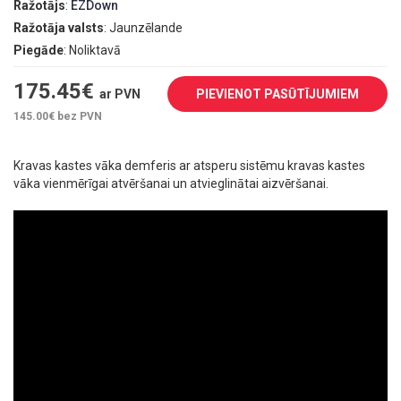
Ražotājs
:
EZDown
Ražotāja valsts
: Jaunzēlande
Piegāde
: Noliktavā
175.45
€
ar PVN
PIEVIENOT PASŪTĪJUMIEM
145.00
€ bez PVN
Kravas kastes vāka demferis ar atsperu sistēmu kravas kastes
vāka vienmērīgai atvēršanai un atvieglinātai aizvēršanai.