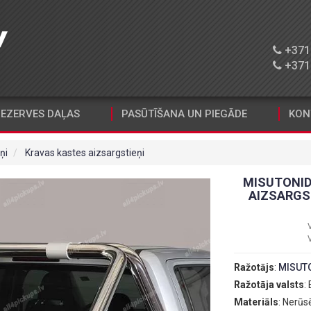
+371 
+371 
EZERVES DAĻAS
PASŪTĪŠANA UN PIEGĀDE
KON
ņi
Kravas kastes aizsargstieņi
MISUTONID
AIZSARGS
Ražotājs
:
MISUT
Ražotāja valsts
:
Materiāls
: Nerūs