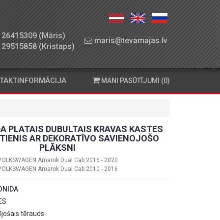
26415309 (Māris)
maris@tevamajas.lv
29515858 (Kristaps)
TAKTINFORMĀCIJA
MANI PASŪTĪJUMI (0)
A PLATAIS DUBULTAIS KRAVAS KASTES
TIENIS AR DEKORATĪVO SAVIENOJOŠO
PLĀKSNI
VOLKSWAGEN Amarok Dual Cab 2016 - 2020
VOLKSWAGEN Amarok Dual Cab 2010 - 2016
ONIDA
 ES
ējošais tērauds