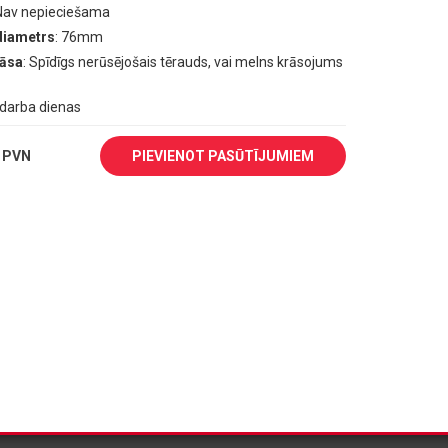
 Nav nepieciešama
diametrs
: 76mm
rāsa
: Spīdīgs nerūsējošais tērauds, vai melns krāsojums
1 darba dienas
 PVN
PIEVIENOT PASŪTĪJUMIEM