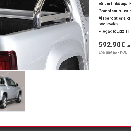
ES sertifikācija
:
Pamatcaurules 
Aizsargstieņa k
pēc izvēles.
Piegāde
: Līdz 1
592.90
€
ar
490.00
€ bez PVN