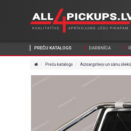
PREČU KATALOGS
DARBNĪCA
R
Preču katalogs
Aizsargstieņi un sānu sliekš