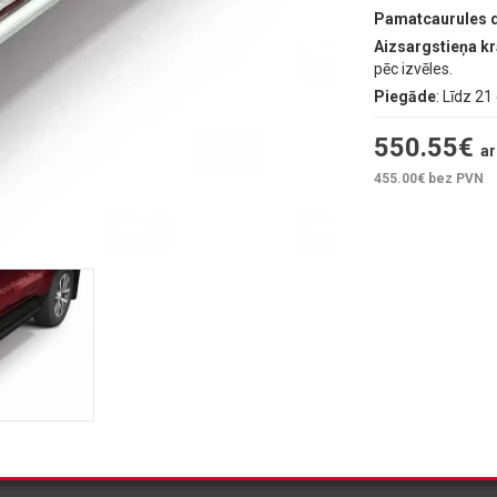
Pamatcaurules 
Aizsargstieņa k
pēc izvēles.
Piegāde
: Līdz 2
550.55
€
ar
455.00
€ bez PVN