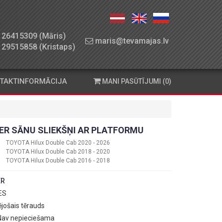
26415309 (Māris)
maris@tevamajas.lv
29515858 (Kristaps)
TAKTINFORMĀCIJA
MANI PASŪTĪJUMI (0)
ER SĀNU SLIEKŠŅI AR PLATFORMU
TOYOTA Hilux Double Cab 2020 - 2026
TOYOTA Hilux Double Cab 2018 - 2020
TOYOTA Hilux Double Cab 2016 - 2018
ER
 ES
ējošais tērauds
 Nav nepieciešama