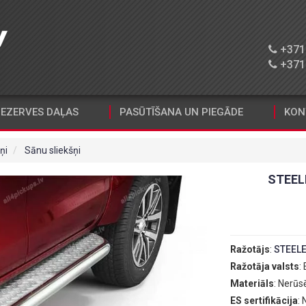
+371 
+371 
EZERVES DAĻAS
PASŪTĪŠANA UN PIEGĀDE
KON
ņi
Sānu sliekšņi
STEEL
Ražotājs
:
STEEL
Ražotāja valsts
:
Materiāls
: Nerūs
ES sertifikācija
: