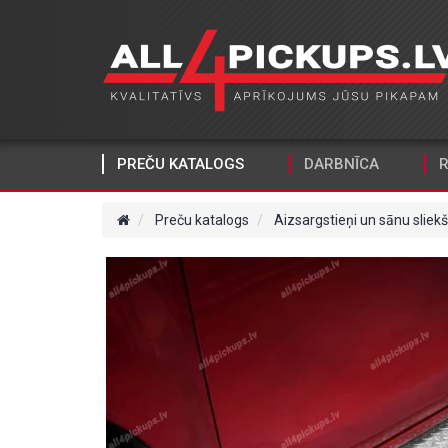
PREČU KATALOGS
DARBNĪCA
R
Preču katalogs
Aizsargstieņi un sānu sliekš