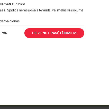
diametrs
: 70mm
rāsa
: Spīdīgs nerūsējošais tērauds, vai melns krāsojums
1 darba dienas
 PVN
PIEVIENOT PASŪTĪJUMIEM