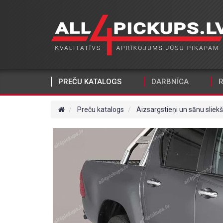
PREČU KATALOGS
DARBNĪCA
R
Preču katalogs
Aizsargstieņi un sānu sliekš