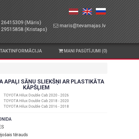
26415309 (Māris)
maris@tevamajas.lv
29515858 (Kristaps)
TAKTINFORMĀCIJA
MANI PASŪTĪJUMI (0)
 APAĻI SĀNU SLIEKŠŅI AR PLASTIKĀTA
KĀPŠĻIEM
TOYOTA Hilux Double Cab 2020 - 2026
TOYOTA Hilux Double Cab 2018 - 2020
TOYOTA Hilux Double Cab 2016 - 2018
ONIDA
 ES
ējošais tērauds