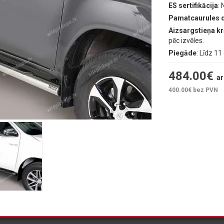
ES sertifikācija
:
Pamatcaurules 
Aizsargstieņa k
pēc izvēles.
Piegāde
: Līdz 1
484.00
€
ar
400.00
€ bez PVN