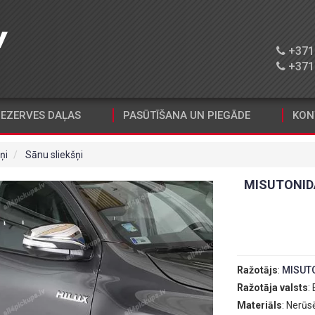
+371 
+371 
EZERVES DAĻAS
PASŪTĪŠANA UN PIEGĀDE
KON
ņi
Sānu sliekšņi
MISUTONIDA
Ražotājs
:
MISUT
Ražotāja valsts
:
Materiāls
: Nerūs