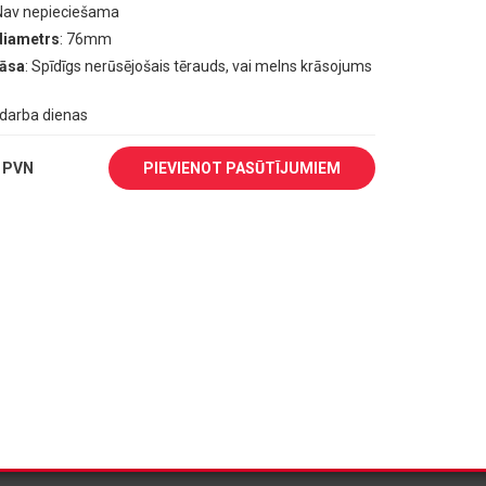
 Nav nepieciešama
diametrs
: 76mm
rāsa
: Spīdīgs nerūsējošais tērauds, vai melns krāsojums
1 darba dienas
 PVN
PIEVIENOT PASŪTĪJUMIEM