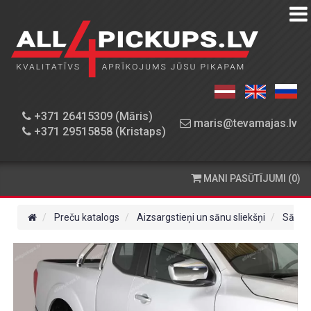
PREČU
KATALOGS
DARBNĪCA
+371 26415309 (Māris)
maris@tevamajas.lv
+371 29515858 (Kristaps)
REZERVES
DAĻAS
MANI PASŪTĪJUMI (0)
PASŪTĪŠANA
UN
Preču katalogs
Aizsargstieņi un sānu sliekšņi
Sānu s
PIEGĀDE
KONTAKTINFORMĀCIJA