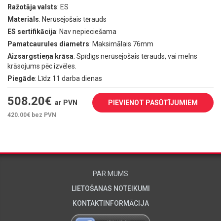
Ražotāja valsts
: ES
Materiāls
: Nerūsējošais tērauds
ES sertifikācija
: Nav nepieciešama
Pamatcaurules diametrs
: Maksimālais 76mm
Aizsargstieņa krāsa
: Spīdīgs nerūsējošais tērauds, vai melns
krāsojums pēc izvēles.
Piegāde
: Līdz 11 darba dienas
508.20
€
ar PVN
PIEVIENOT PASŪTĪJUMIEM
420.00
€ bez PVN
PAR MUMS
LIETOŠANAS NOTEIKUMI
KONTAKTINFORMĀCIJA