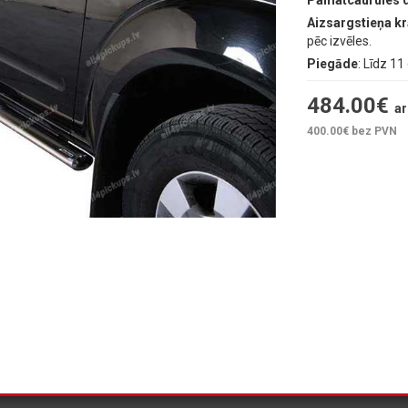
Pamatcaurules 
Aizsargstieņa k
pēc izvēles.
Piegāde
: Līdz 1
484.00
€
ar
400.00
€ bez PVN