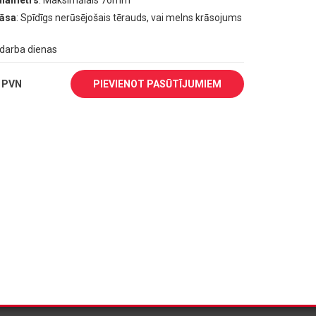
diametrs
: Maksimālais 76mm
rāsa
: Spīdīgs nerūsējošais tērauds, vai melns krāsojums
1 darba dienas
 PVN
PIEVIENOT PASŪTĪJUMIEM