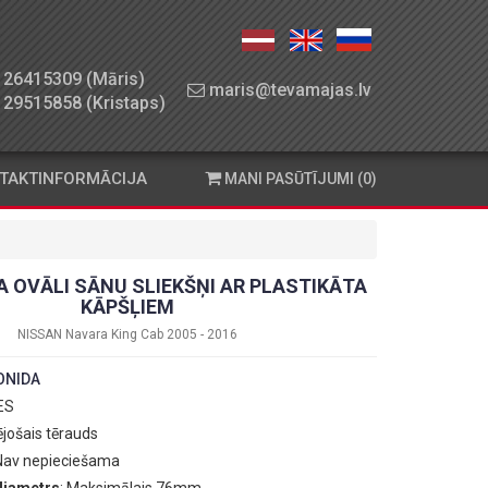
26415309 (Māris)
maris@tevamajas.lv
29515858 (Kristaps)
TAKTINFORMĀCIJA
MANI PASŪTĪJUMI (0)
 OVĀLI SĀNU SLIEKŠŅI AR PLASTIKĀTA
KĀPŠĻIEM
NISSAN Navara King Cab 2005 - 2016
ONIDA
 ES
ējošais tērauds
 Nav nepieciešama