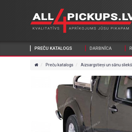
PREČU KATALOGS
DARBNĪCA
R
Preču katalogs
Aizsargstieņi un sānu sliekš