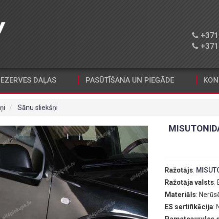
+371 
+371 
EZERVES DAĻAS
PASŪTĪŠANA UN PIEGĀDE
KON
ņi
Sānu sliekšņi
MISUTONIDA
Ražotājs
:
MISUT
Ražotāja valsts
:
Materiāls
: Nerūs
ES sertifikācija
: