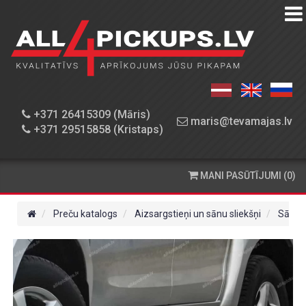
PREČU
KATALOGS
DARBNĪCA
+371 26415309 (Māris)
maris@tevamajas.lv
+371 29515858 (Kristaps)
REZERVES
DAĻAS
MANI PASŪTĪJUMI (0)
PASŪTĪŠANA
UN
Preču katalogs
Aizsargstieņi un sānu sliekšņi
Sānu s
PIEGĀDE
KONTAKTINFORMĀCIJA