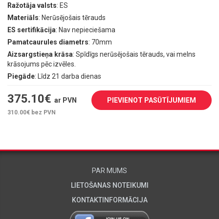
Ražotāja valsts
: ES
Materiāls
: Nerūsējošais tērauds
ES sertifikācija
: Nav nepieciešama
Pamatcaurules diametrs
: 70mm
Aizsargstieņa krāsa
: Spīdīgs nerūsējošais tērauds, vai melns
krāsojums pēc izvēles.
Piegāde
: Līdz 21 darba dienas
375.10
€
ar PVN
PIEVIENOT PASŪTĪJUMIEM
310.00
€ bez PVN
PAR MUMS
LIETOŠANAS NOTEIKUMI
KONTAKTINFORMĀCIJA